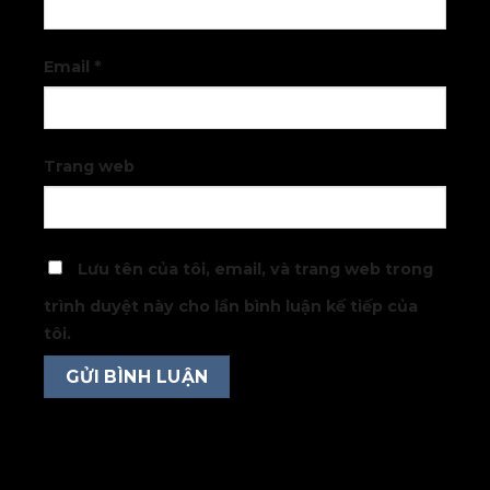
Email
*
Trang web
Lưu tên của tôi, email, và trang web trong
trình duyệt này cho lần bình luận kế tiếp của
tôi.