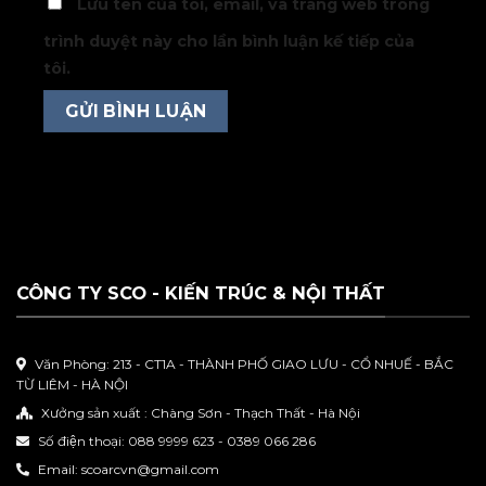
Lưu tên của tôi, email, và trang web trong
trình duyệt này cho lần bình luận kế tiếp của
tôi.
CÔNG TY SCO - KIẾN TRÚC & NỘI THẤT
Văn Phòng: 213 - CT1A - THÀNH PHỐ GIAO LƯU - CỔ NHUẾ - BẮC
TỪ LIÊM - HÀ NỘI
Xưởng sản xuất : Chàng Sơn - Thạch Thất - Hà Nội
Số điện thoại: 088 9999 623 - 0389 066 286
Email: scoarcvn@gmail.com