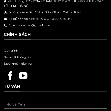
Văn Phòng: 213 - CT1A - THÀNH PHỐ GIAO LƯU - CỔ NHUẾ - BẮC
TỪ LIÊM - HÀ NỘI
Xưởng sản xuất : Chàng Sơn - Thạch Thất - Hà Nội
Số điện thoại: 088 9999 623 - 0389 066 286
Email: scoarcvn@gmail.com
CHÍNH SÁCH
Quy trình
Bảo mật thông tin
Điều khoản dịch vụ
TƯ VẤN