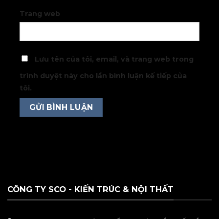
Trang web
Lưu tên của tôi, email, và trang web trong
trình duyệt này cho lần bình luận kế tiếp của
tôi.
CÔNG TY SCO - KIẾN TRÚC & NỘI THẤT