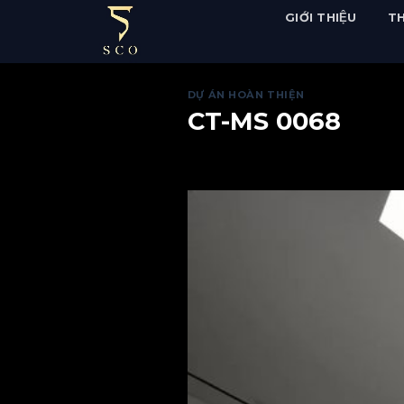
Skip
GIỚI THIỆU
TH
to
content
DỰ ÁN HOÀN THIỆN
CT-MS 0068