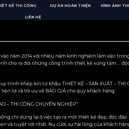
IẾT KẾ THI CÔNG
DỰ ÁN HOÀN THIỆN
HÌNH ẢNH TH
LIÊN HỆ
 vào năm 2014 với nhiều năm kinh nghiệm làm việc trong 
mệnh cho ra đời những công trình thiết kế xứng tầm … đ
 quy trình khép kín từ khâu THIẾT KẾ – SẢN XUẤT – THI
iện lợi và tối ưu về BÁO GIÁ cho quý khách hàng:
TẠO – THI CÔNG CHUYÊN NGHIỆP”.
không chỉ dừng lại ở việc tạo ra một thiết kế đẹp, độc 
n và tuyệt vời nhất. Nụ cười, sự hài lòng của khách hàn