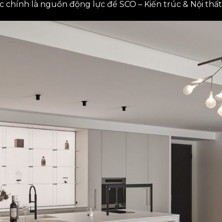
ực chính là nguồn động lực để SCO – Kiến trúc & Nội thất